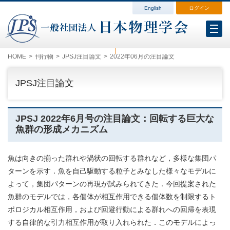
English
ログイン
会員各種変更
会費案内
ログイン（マイページ）
HOME
刊行物
JPSJ注目論文
2022年06月の注目論文
JPSJ注目論文
JPSJ 2022年6月号の注目論文：回転する巨大な
魚群の形成メカニズム
魚は向きの揃った群れや渦状の回転する群れなど，多様な集団パ
ターンを示す．魚を自己駆動する粒子とみなした様々なモデルに
よって，集団パターンの再現が試みられてきた．今回提案された
魚群のモデルでは，各個体が相互作用できる個体数を制限するト
ポロジカル相互作用，および回避行動による群れへの回帰を表現
する自律的な引力相互作用が取り入れられた．このモデルによっ