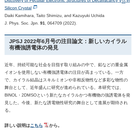
Discovery of Peculiar Electronic Structures of Decavacancy
V
in
10
Silicon Crystal
Daiki Kamihara, Taito Shimizu, and Kazuyuki Uchida
J. Phys. Soc. Jpn.
91
, 064709 (2022).
JPSJ 2022年6月号の注目論文：新しいカイラル
有機強誘電体の発見
近年、持続可能な社会を目指す取り組みの中で、鉛などの重金属
イオンを使用しない有機強誘電体の注目が高まっている。一方
で、カイラル結晶はスキルミオンや非相反物性など多彩な物性の
舞台として、近年盛んに研究が進められている。本研究では、
BINOL・2DMSOという新たなカイラルかつ有機物の強誘電体を発
見した。今後、新たな誘電物性研究の舞台として進展が期待され
る。
詳しい説明は
こちら
から。