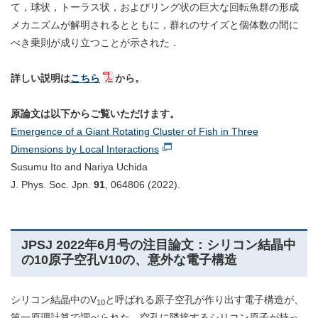
て，球状，トーラス状，およびリング状の巨大な回転魚群の形成
メカニズムが解明されるとともに，群れのサイズと個体数の間に
べき乗則が成り立つことが示された．
詳しい説明は
こちら
から。
原論文は以下からご覧いただけます。
Emergence of a Giant Rotating Cluster of Fish in Three
Dimensions by Local Interactions
Susumu Ito and Nariya Uchida
J. Phys. Soc. Jpn.
91
, 064806 (2022).
JPSJ 2022年6月号の注目論文：シリコン結晶中
の10原子空孔V10の、意外な電子構造
シリコン結晶中のV
と呼ばれる原子空孔が作り出す電子構造が、
10
第一原理計算で調べられた。空孔に隣接するシリコン原子が持っ