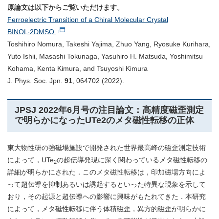
原論文は以下からご覧いただけます。
Ferroelectric Transition of a Chiral Molecular Crystal
BINOL∙2DMSO
Toshihiro Nomura, Takeshi Yajima, Zhuo Yang, Ryosuke Kurihara,
Yuto Ishii, Masashi Tokunaga, Yasuhiro H. Matsuda, Yoshimitsu
Kohama, Kenta Kimura, and Tsuyoshi Kimura
J. Phys. Soc. Jpn.
91
, 064702 (2022).
JPSJ 2022年6月号の注目論文：高精度磁歪測定
で明らかになったUTe2のメタ磁性転移の正体
東大物性研の強磁場施設で開発された世界最高峰の磁歪測定技術
によって，UTe
の超伝導発現に深く関わっているメタ磁性転移の
2
詳細が明らかにされた．このメタ磁性転移は，印加磁場方向によ
って超伝導を抑制あるいは誘起するといった特異な現象を示して
おり，その起源と超伝導への影響に興味がもたれてきた．本研究
によって，メタ磁性転移に伴う体積磁歪，異方的磁歪が明らかに