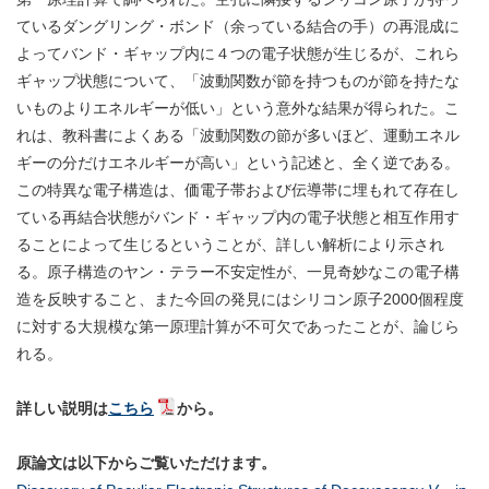
ているダングリング・ボンド（余っている結合の手）の再混成に
よってバンド・ギャップ内に４つの電子状態が生じるが、これら
ギャップ状態について、「波動関数が節を持つものが節を持たな
いものよりエネルギーが低い」という意外な結果が得られた。こ
れは、教科書によくある「波動関数の節が多いほど、運動エネル
ギーの分だけエネルギーが高い」という記述と、全く逆である。
この特異な電子構造は、価電子帯および伝導帯に埋もれて存在し
ている再結合状態がバンド・ギャップ内の電子状態と相互作用す
ることによって生じるということが、詳しい解析により示され
る。原子構造のヤン・テラー不安定性が、一見奇妙なこの電子構
造を反映すること、また今回の発見にはシリコン原子2000個程度
に対する大規模な第一原理計算が不可欠であったことが、論じら
れる。
詳しい説明は
こちら
から。
原論文は以下からご覧いただけます。